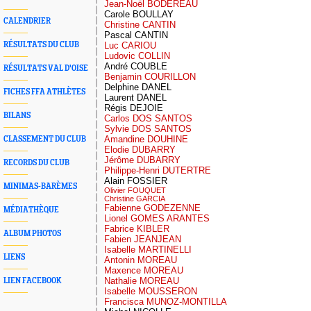
Jean-Noël BODEREAU
Carole BOULLAY
CALENDRIER
Christine CANTIN
Pascal CANTIN
RÉSULTATS DU CLUB
Luc CARIOU
Ludovic COLLIN
André COUBLE
RÉSULTATS VAL D'OISE
Benjamin COURILLON
Delphine DANEL
FICHES FFA ATHLÈTES
Laurent DANEL
Régis DEJOIE
BILANS
Carlos DOS SANTOS
Sylvie DOS SANTOS
Amandine DOUHINE
CLASSEMENT DU CLUB
Elodie DUBARRY
Jérôme DUBARRY
RECORDS DU CLUB
Philippe-Henri DUTERTRE
Alain FOSSIER
MINIMAS-BARÈMES
Olivier FOUQUET
Christine GARCIA
Fabienne GODEZENNE
MÉDIATHÈQUE
Lionel GOMES ARANTES
Fabrice KIBLER
ALBUM PHOTOS
Fabien JEANJEAN
Isabelle MARTINELLI
LIENS
Antonin MOREAU
Maxence MOREAU
Nathalie MOREAU
LIEN FACEBOOK
Isabelle MOUSSERON
Francisca MUNOZ-MONTILLA