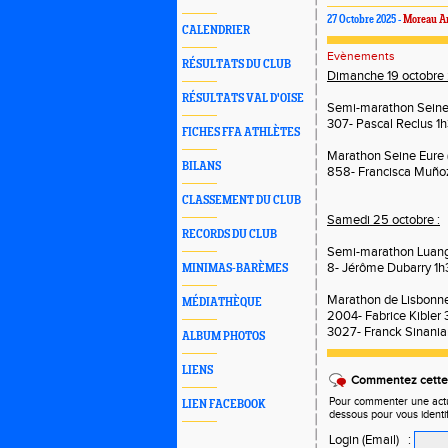
27 Octobre 2025 -
Moreau A
CALENDRIER
Evènements
RÉSULTATS DU CLUB
Dimanche 19 octobre 
RÉSULTATS VAL D'OISE
Semi-marathon Seine 
307- Pascal Reclus 1h
FICHES FFA ATHLÈTES
Marathon Seine Eure 
BILANS
858- Francisca Muñoz
CLASSEMENT DU CLUB
Samedi 25 octobre :
RECORDS DU CLUB
Semi-marathon Luang
8- Jérôme Dubarry 1h
MINIMAS-BARÈMES
Marathon de Lisbonne
MÉDIATHÈQUE
2004- Fabrice Kibler 
3027- Franck Sinani
ALBUM PHOTOS
LIENS
Commentez cette 
Pour commenter une actual
LIEN FACEBOOK
dessous pour vous identi
Login (Email)
: