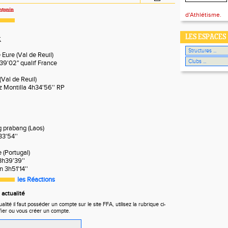
ntonin
d'Athlétisme.
LES ESPACES
:
Eure (Val de Reuil)
39'02" qualif France
(Val de Reuil)
 Montilla 4h34'56'' RP
 prabang (Laos)
33'54''
 (Portugal)
3h39'39''
an 3h51'14''
les Réactions
actualité
ité il faut posséder un compte sur le site FFA, utilisez la rubrique ci-
fier ou vous créer un compte.