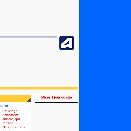
Mises à jour du site
naire
L'ouvrage
richement
illustré, qui
retrace
l’Histoire de la