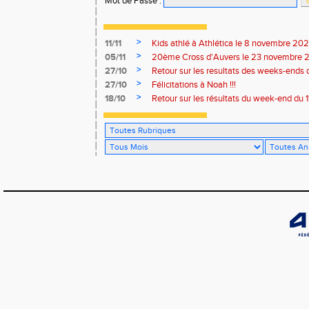
Mot de Passe
:
>
11/11
Kids athlé à Athlética le 8 novembre 20
>
05/11
20ème Cross d'Auvers le 23 novembre 
>
27/10
Retour sur les resultats des weeks-ends 
>
27/10
Félicitations à Noah !!!
>
18/10
Retour sur les résultats du week-end du 