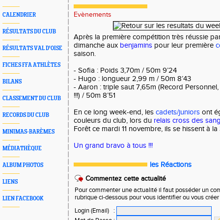
Evènements
CALENDRIER
RÉSULTATS DU CLUB
Après la première compétition très réussie par
dimanche aux
benjamins
pour leur première
c
RÉSULTATS VAL D'OISE
saison.
FICHES FFA ATHLÈTES
- Sofia : Poids 3,70m / 50m 9’24
- Hugo : longueur 2,99 m / 50m 8’43
BILANS
- ⁠Aaron : triple saut 7,65m (Record Personnel
!!!) / 50m 8’51
CLASSEMENT DU CLUB
En ce long week-end, les
cadets/juniors
ont é
RECORDS DU CLUB
couleurs du club, lors du
relais cross des sang
Forêt ce mardi 11 novembre, ils se hissent à 
MINIMAS-BARÈMES
Un grand bravo à tous !!!
MÉDIATHÈQUE
les Réactions
ALBUM PHOTOS
Commentez cette actualité
LIENS
Pour commenter une actualité il faut posséder un compt
rubrique ci-dessous pour vous identifier ou vous crée
LIEN FACEBOOK
Login (Email)
: